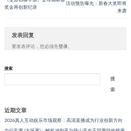
活动预告曝光：新春大奖即将
奖金再创新纪录
来袭
发表回复
要发表评论，您必须先
登录
。
搜索
搜
索
近期文章
2026真人互动娱乐市场观察：高清直播成为行业创新方向
自行车赛 (大环赛)：解析冲刺手与登山手在不同赛段的赔率