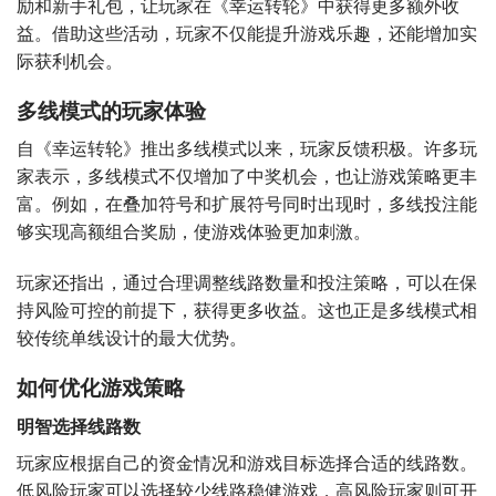
励和新手礼包，让玩家在《幸运转轮》中获得更多额外收
益。借助这些活动，玩家不仅能提升游戏乐趣，还能增加实
际获利机会。
多线模式的玩家体验
自《幸运转轮》推出多线模式以来，玩家反馈积极。许多玩
家表示，多线模式不仅增加了中奖机会，也让游戏策略更丰
富。例如，在叠加符号和扩展符号同时出现时，多线投注能
够实现高额组合奖励，使游戏体验更加刺激。
玩家还指出，通过合理调整线路数量和投注策略，可以在保
持风险可控的前提下，获得更多收益。这也正是多线模式相
较传统单线设计的最大优势。
如何优化游戏策略
明智选择线路数
玩家应根据自己的资金情况和游戏目标选择合适的线路数。
低风险玩家可以选择较少线路稳健游戏，高风险玩家则可开