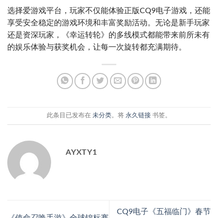
选择爱游戏平台，玩家不仅能体验正版CQ9电子游戏，还能
享受安全稳定的游戏环境和丰富奖励活动。无论是新手玩家
还是资深玩家，《幸运转轮》的多线模式都能带来前所未有
的娱乐体验与获奖机会，让每一次旋转都充满期待。
此条目已发布在
未分类
。将
永久链接
书签。
AYXTY1
CQ9电子《五福临门》春节
《使命召唤手游》全球锦标赛