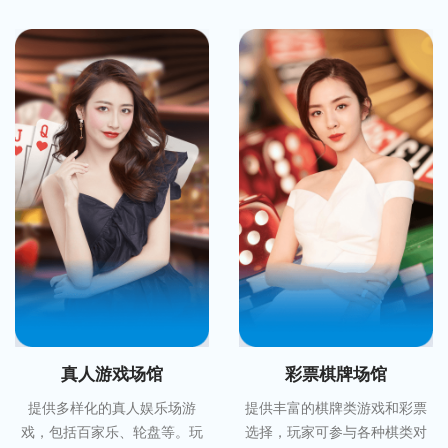
真人游戏场馆
彩票棋牌场馆
提供多样化的真人娱乐场游
提供丰富的棋牌类游戏和彩票
戏，包括百家乐、轮盘等。玩
选择，玩家可参与各种棋类对