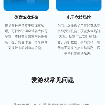
体育游戏场馆
电子竞技场馆
提供多种体育赛事投注选项，
为电竞迷提供了丰富的在线赛
用户可轻松访问全球各大体育
事和投注机会，覆盖多款热门
赛事，实时查看赔率与数据分
游戏。玩家可以实时观看比
析，提升博彩体验，尽享体育
赛、分析数据，参与竞猜，感
竞技带来的刺激与乐趣。
受电子竞技的热血与激烈，尽
享博彩带来的乐趣。
爱游戏常见问题