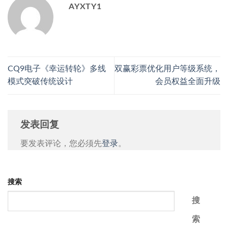
AYXTY1
CQ9电子《幸运转轮》多线
双赢彩票优化用户等级系统，
模式突破传统设计
会员权益全面升级
发表回复
要发表评论，您必须先
登录
。
搜索
搜
索