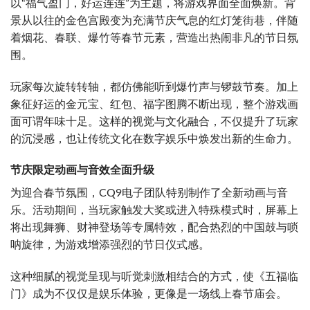
以“福气盈门，好运连连”为主题，将游戏界面全面焕新。背
景从以往的金色宫殿变为充满节庆气息的红灯笼街巷，伴随
着烟花、春联、爆竹等春节元素，营造出热闹非凡的节日氛
围。
玩家每次旋转转轴，都仿佛能听到爆竹声与锣鼓节奏。加上
象征好运的金元宝、红包、福字图腾不断出现，整个游戏画
面可谓年味十足。这样的视觉与文化融合，不仅提升了玩家
的沉浸感，也让传统文化在数字娱乐中焕发出新的生命力。
节庆限定动画与音效全面升级
为迎合春节氛围，CQ9电子团队特别制作了全新动画与音
乐。活动期间，当玩家触发大奖或进入特殊模式时，屏幕上
将出现舞狮、财神登场等专属特效，配合热烈的中国鼓与唢
呐旋律，为游戏增添强烈的节日仪式感。
这种细腻的视觉呈现与听觉刺激相结合的方式，使《五福临
门》成为不仅仅是娱乐体验，更像是一场线上春节庙会。