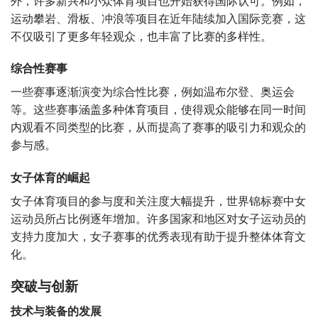
外，许多新兴和小众体育项目也开始获得国际认可。例如，
运动攀岩、滑板、冲浪等项目在近年陆续加入国际竞赛，这
不仅吸引了更多年轻观众，也丰富了比赛的多样性。
综合性赛事
一些赛事逐渐演变为综合性比赛，例如温布尔登、奥运会
等。这些赛事涵盖多种体育项目，使得观众能够在同一时间
内观看不同类型的比赛，从而提高了赛事的吸引力和观众的
参与感。
女子体育的崛起
女子体育项目的参与度和关注度大幅提升，世界锦标赛中女
运动员所占比例逐年增加。许多国家和地区对女子运动员的
支持力度加大，女子赛事的优秀表现有助于提升整体体育文
化。
突破与创新
技术与装备的发展