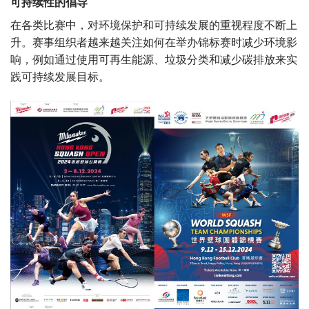
可持续性的倡导
在各类比赛中，对环境保护和可持续发展的重视程度不断上
升。赛事组织者越来越关注如何在举办锦标赛时减少环境影
响，例如通过使用可再生能源、垃圾分类和减少碳排放来实
践可持续发展目标。