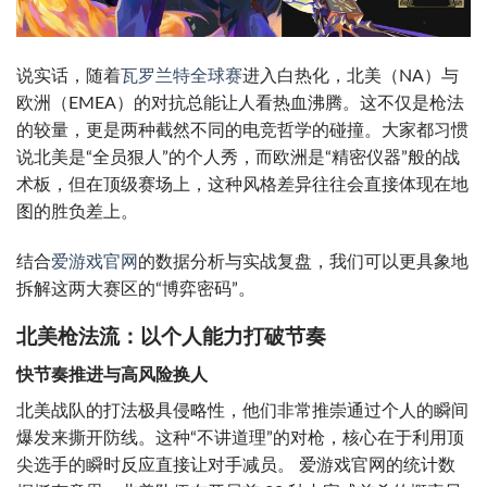
说实话，随着
瓦罗兰特全球赛
进入白热化，北美（NA）与
欧洲（EMEA）的对抗总能让人看热血沸腾。这不仅是枪法
的较量，更是两种截然不同的电竞哲学的碰撞。大家都习惯
说北美是“全员狠人”的个人秀，而欧洲是“精密仪器”般的战
术板，但在顶级赛场上，这种风格差异往往会直接体现在地
图的胜负差上。
结合
爱游戏官网
的数据分析与实战复盘，我们可以更具象地
拆解这两大赛区的“博弈密码”。
北美枪法流：以个人能力打破节奏
快节奏推进与高风险换人
北美战队的打法极具侵略性，他们非常推崇通过个人的瞬间
爆发来撕开防线。这种“不讲道理”的对枪，核心在于利用顶
尖选手的瞬时反应直接让对手减员。 爱游戏官网的统计数