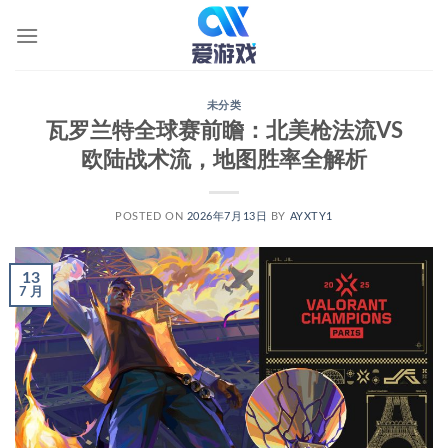
跳
到
内
容
未分类
瓦罗兰特全球赛前瞻：北美枪法流VS
欧陆战术流，地图胜率全解析
POSTED ON
2026年7月13日
BY
AYXTY1
13
7 月