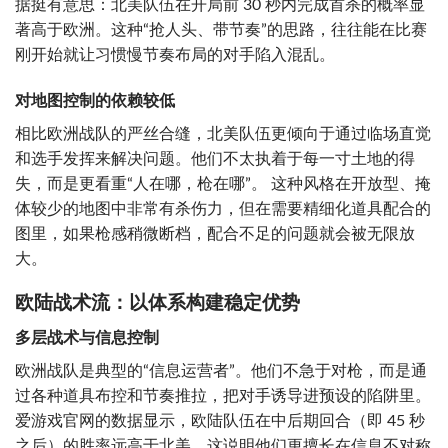
据挺有意思：北美队伍在开局前 30 秒内完成首杀的概率显
著高于欧洲。这种“抢人头、带节奏”的思路，往往能在比赛
刚开始就让习惯慢节奏布局的对手陷入混乱。
对地图控制的依赖较低
相比欧洲战队的严丝合缝，北美队伍更倾向于通过临场直觉
和选手发挥来解决问题。他们不太执着于每一寸土地的得
失，而是更看重“人在哪，枪在哪”。 这种风格在开放型、掩
体较少的地图中非常有杀伤力，但在需要精细化道具配合的
图里，如果枪感稍微断档，配合不足的问题就会被无限放
大。
欧陆战术流：以体系构建稳定优势
多层战术与信息控制
欧洲战队是典型的“信息运营者”。他们不急于对枪，而是通
过各种道具布控和节奏推拉，把对手诱导进预设的陷阱里。
爱游戏官网的数据显示，欧陆队伍在中后期回合（即 45 秒
之后）的胜率远高于北美。这说明他们更擅长在信息不对称