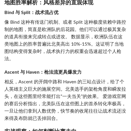
地图胜率解析：风格差异的直观体现
Bind 与 Split：战术流占优
像 Bind 这种有传送门机制、或者 Split 这种极度依赖中路控
制的地图，简直是欧洲队的后花园。他们可以通过极其复杂
的道具衔接来完成转点或进攻。 数据显示，欧洲队伍在这
类地图上的胜率普遍比北美高出 10%-15%。这证明了当地
图结构变得复杂时，战术执行力的权重会迅速超过个人枪
法。
Ascent 与 Haven：枪法流更具爆发力
相反，Ascent 的开阔中路和 Haven 的三站点设计，给了个
人英雄主义巨大的施展空间。北美选手的架枪角度和瞬发拉
头，在这些图里经常能打出“一夫当关”的效果。 爱游戏官网
的赛后分析指出，北美队伍在这些图上的首杀转化率极高，
一旦让他们拿到人数优势，快节奏的收尾往往让战术流还没
来得及布防就已丢掉回合。