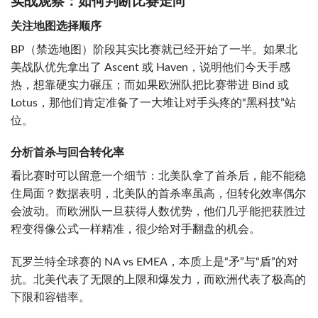
实战观察：如何判断比赛走向
关注地图选择顺序
BP（禁选地图）阶段其实比赛就已经开始了一半。如果北
美战队优先拿出了 Ascent 或 Haven，说明他们今天手感
热，想靠硬实力碾压；而如果欧洲队把比赛带进 Bind 或
Lotus，那他们肯定准备了一大堆让对手头疼的“黑科技”站
位。
分析首杀与回合转化率
看比赛时可以留意一个细节：北美队拿了首杀后，能不能稳
住局面？数据表明，北美队的首杀率虽高，但转化效率偶尔
会波动。而欧洲队一旦获得人数优势，他们几乎能把获胜过
程变得像公式一样精准，很少给对手翻盘的机会。
瓦罗兰特全球赛的 NA vs EMEA，本质上是“矛”与“盾”的对
抗。北美代表了无限的上限和爆发力，而欧洲代表了极高的
下限和容错率。