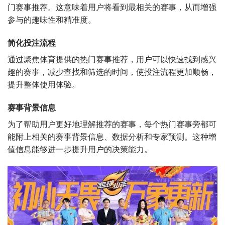
门赛事推荐。这意味着用户将看到最相关的赛事，从而增强
参与的趣味性和精准度。
简化投注流程
通过聚焦体育提供的热门赛事推荐，用户可以快速找到感兴
趣的赛事，减少查找和筛选的时间，使投注流程更加顺畅，
提升整体使用体验。
赛事背景信息
为了帮助用户更好地理解推荐的赛事，每个热门赛事旁都可
能附上相关的赛事背景信息、数据分析和专家预测。这种增
值信息能够进一步提升用户的决策能力。