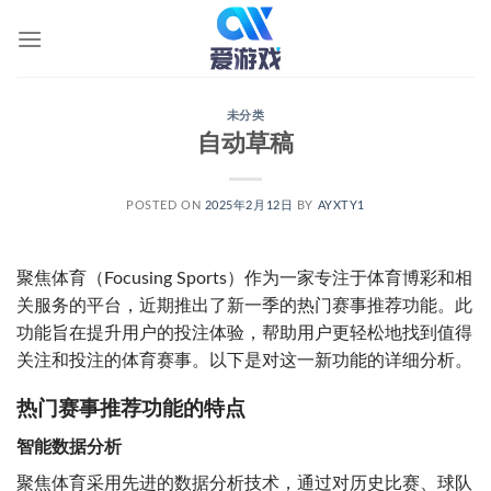
跳
到
内
容
未分类
自动草稿
POSTED ON
2025年2月12日
BY
AYXTY1
聚焦体育（Focusing Sports）作为一家专注于体育博彩和相
关服务的平台，近期推出了新一季的热门赛事推荐功能。此
功能旨在提升用户的投注体验，帮助用户更轻松地找到值得
关注和投注的体育赛事。以下是对这一新功能的详细分析。
热门赛事推荐功能的特点
智能数据分析
聚焦体育采用先进的数据分析技术，通过对历史比赛、球队