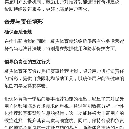
实施用户反馈机制，鼓励用户对推荐功能进行评价和建议，
帮助持续改进服务，更好地满足用户需求。
合规与责任博彩
确保合法合规
在推出新功能的同时，聚焦体育需始终确保所有业务运营都
符合当地法律法规，特别是在数据使用和隐私保护方面。
倡导负责任的投注行为
聚焦体育还应通过热门赛事推荐功能，倡导用户进行负责任
的博彩，提供自我限制和帮助工具，以确保用户能在健康的
范围内享受博彩体验。
聚焦体育新一季热门赛事推荐功能的推出，彰显了其对提升
用户体验和满足市场需求的重视。通过智能数据分析、个性
化推荐和赛事背景信息的提供，这一功能将极大丰富用户的
投注选择，提升其参与度与满意度。同时，保持合规和负责
任的博彩态度是这一功能成功的基石。随着体育市场的不断