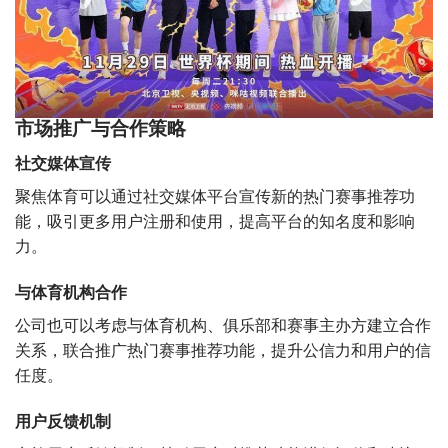
市场推广与合作策略
社交媒体宣传
聚焦体育可以通过社交媒体平台宣传新的热门赛事推荐功
能，吸引更多用户注册和使用，提高平台的知名度和影响
力。
与体育机构合作
公司也可以考虑与体育机构、俱乐部和赛事主办方建立合作
关系，联合推广热门赛事推荐功能，提升公信力和用户的信
任度。
用户反馈机制