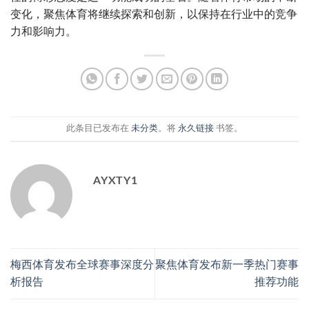
变化，聚焦体育将继续探索和创新，以保持在行业中的竞争
力和影响力。
此条目已发布在
未分类
。将
永久链接
书签。
AYXTY1
梅西体育发布全球赛事深度分
聚焦体育发布新一季热门赛事
析报告
推荐功能