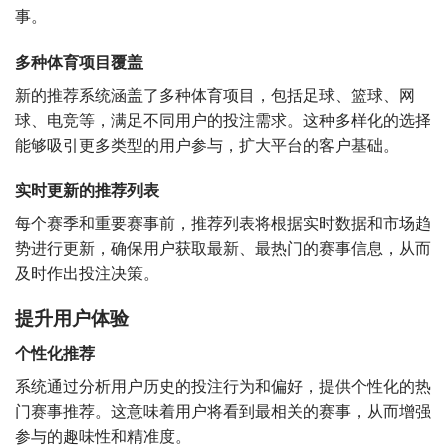
事。
多种体育项目覆盖
新的推荐系统涵盖了多种体育项目，包括足球、篮球、网
球、电竞等，满足不同用户的投注需求。这种多样化的选择
能够吸引更多类型的用户参与，扩大平台的客户基础。
实时更新的推荐列表
每个赛季和重要赛事前，推荐列表将根据实时数据和市场趋
势进行更新，确保用户获取最新、最热门的赛事信息，从而
及时作出投注决策。
提升用户体验
个性化推荐
系统通过分析用户历史的投注行为和偏好，提供个性化的热
门赛事推荐。这意味着用户将看到最相关的赛事，从而增强
参与的趣味性和精准度。