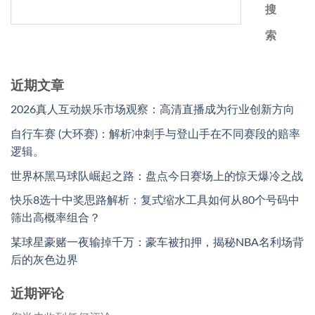
搜
索
近期文章
2026真人互动娱乐市场观察：高清直播成为行业创新方向
自行车赛 (大环赛)：解析冲刺手与登山手在不同赛段的赔率
逻辑。
世界杯黑马球队崛起之路：盘点今日赛场上的惊天爆冷之战
快乐8选十中奖思路解析：复式缩水工具如何从80个号码中
筛出高概率组合？
某球星豪赌一夜输掉千万：豪车被扣押，揭秘NBA名利场背
后的灰色边界
近期评论