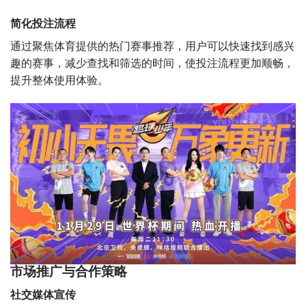
简化投注流程
通过聚焦体育提供的热门赛事推荐，用户可以快速找到感兴
趣的赛事，减少查找和筛选的时间，使投注流程更加顺畅，
提升整体使用体验。
市场推广与合作策略
社交媒体宣传