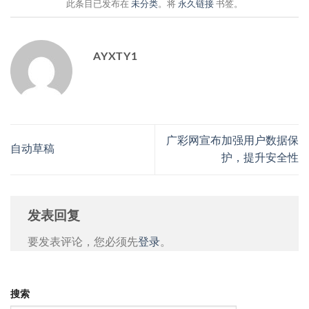
此条目已发布在
未分类
。将
永久链接
书签。
AYXTY1
广彩网宣布加强用户数据保
自动草稿
护，提升安全性
发表回复
要发表评论，您必须先
登录
。
搜索