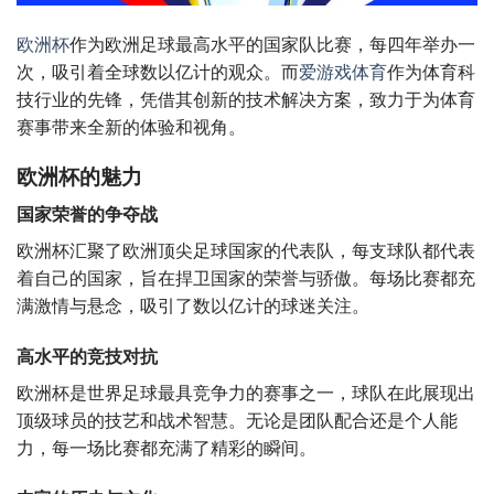
欧洲杯
作为欧洲足球最高水平的国家队比赛，每四年举办一
次，吸引着全球数以亿计的观众。而
爱游戏体育
作为体育科
技行业的先锋，凭借其创新的技术解决方案，致力于为体育
赛事带来全新的体验和视角。
欧洲杯的魅力
国家荣誉的争夺战
欧洲杯汇聚了欧洲顶尖足球国家的代表队，每支球队都代表
着自己的国家，旨在捍卫国家的荣誉与骄傲。每场比赛都充
满激情与悬念，吸引了数以亿计的球迷关注。
高水平的竞技对抗
欧洲杯是世界足球最具竞争力的赛事之一，球队在此展现出
顶级球员的技艺和战术智慧。无论是团队配合还是个人能
力，每一场比赛都充满了精彩的瞬间。