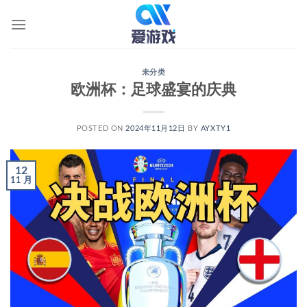
跳
到
内
容
未分类
欧洲杯：足球盛宴的庆典
POSTED ON
2024年11月12日
BY
AYXTY1
12
11 月