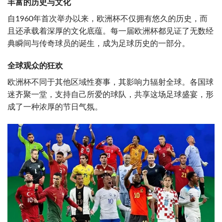
丰富的历史与文化
自1960年首次举办以来，欧洲杯不仅拥有悠久的历史，而
且还承载着深厚的文化底蕴。每一届欧洲杯都见证了无数经
典瞬间与传奇球员的诞生，成为足球历史的一部分。
全球观众的狂欢
欧洲杯不同于其他区域性赛事，其影响力辐射全球。各国球
迷齐聚一堂，支持自己所爱的球队，共享这场足球盛宴，形
成了一种浓厚的节日气氛。