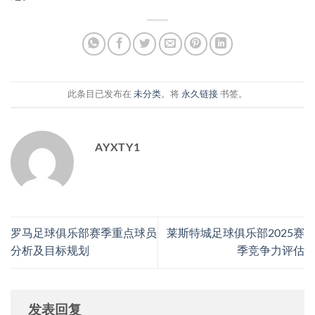
此条目已发布在
未分类
。将
永久链接
书签。
AYXTY1
罗马足球俱乐部赛季重点球员
莱斯特城足球俱乐部2025赛
分析及目标规划
季竞争力评估
发表回复