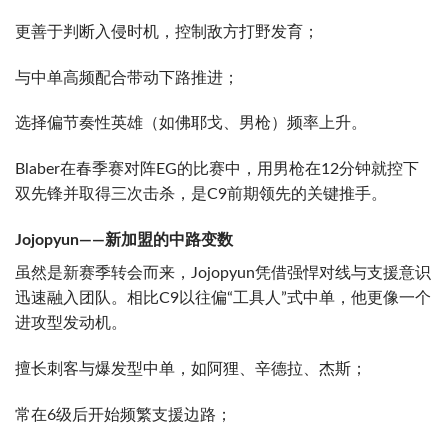
更善于判断入侵时机，控制敌方打野发育；
与中单高频配合带动下路推进；
选择偏节奏性英雄（如佛耶戈、男枪）频率上升。
Blaber在春季赛对阵EG的比赛中，用男枪在12分钟就控下
双先锋并取得三次击杀，是C9前期领先的关键推手。
Jojopyun——新加盟的中路变数
虽然是新赛季转会而来，Jojopyun凭借强悍对线与支援意识
迅速融入团队。相比C9以往偏“工具人”式中单，他更像一个
进攻型发动机。
擅长刺客与爆发型中单，如阿狸、辛德拉、杰斯；
常在6级后开始频繁支援边路；