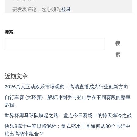
要发表评论，您必须先
登录
。
搜索
搜
索
近期文章
2026真人互动娱乐市场观察：高清直播成为行业创新方向
自行车赛 (大环赛)：解析冲刺手与登山手在不同赛段的赔率
逻辑。
世界杯黑马球队崛起之路：盘点今日赛场上的惊天爆冷之战
快乐8选十中奖思路解析：复式缩水工具如何从80个号码中
筛出高概率组合？